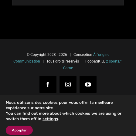
© Copyright 2023 -
2026 | Conception
À l'origine
Communication
| Tous droits réservés | FoobaSKILL
2 sports/1
Game
Facebook
Instagram
YouTube
Nous utilisons des cookies pour vous offrir la meilleure
expérience sur notre site.
You can find out more about which cookies we are using or
Français
Italiano
(
Italien
)
switch them off in
settings
.
Español
(
Espagnol
)
English
(
Anglais
)
Accepter